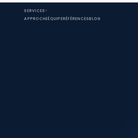
SERVICES
▼
APPROCHE
ÉQUIPE
RÉFÉRENCES
BLOG
on