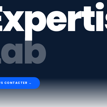
Experti
Lab
S CONTACTER →