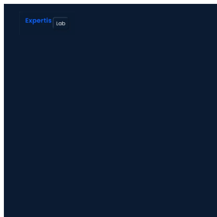
SERVICES
Constat Ordonnance Art.145 & Saisie contrefaç
Conseil - Assistance Techinique et Contentieux
Expertise de systèmes de vote électronique
Approche
Équipe
Références
Blog
CONTACT